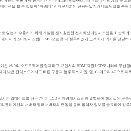
10
여년간 꾸준히 해 온 ㈜이지피티테크
(thatsgood.com)
대표이사 한상범
)
는 오
테이션을 할 수 있도록
"
파워
PT"
전자문서회의 전용단말기와 네트워크를 통해 
으로 일본에 수출하기 위해 개발한 전자칠판형 전자화상미팅시스템을 화상회의
한 페이퍼리스미팅시스템
(PLMS)
으로 좀 더 설득력있게 고객에게 의사를 전달하
테이션
v8.0
의 소프트웨어를 탑제하고
12
인치의
HDMI
지원
LCD
모니터에 무선랜
하여 낮은 전력소모에서도 빠른 구동과 블루투스 지원
,
램
1G,
메모리
4G
으로 파
실시간 업데이트를 하는
7
인치
LCD
전자명패시스템과 결합하여 회의실에 구축하
프리젠테이션의 서버와 명패서버와의 연동을 통해 참석자 정보를 공유하여 앞쪽