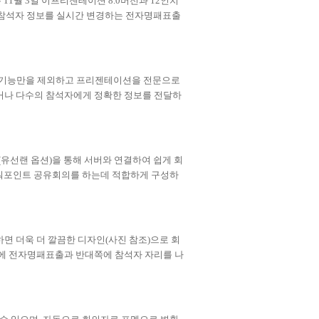
는
11
월
3
일 이프리젠테이션
8.0
버전과
12
인치
참석자 정보를 실시간 변경하는 전자명패표출
 기능만을 제외하고 프리젠테이션을 전문으로
거나 다수의 참석자에게 정확한 정보를 전달하
(
유선랜 옵션
)
을 통해 서버와 연결하여 쉽게 회
워포인트 공유회의를 하는데 적합하게 구성하
면 더욱 더 깔끔한 디자인
(
사진 참조
)
으로 회
에 전자명패표출과 반대쪽에 참석자 자리를 나