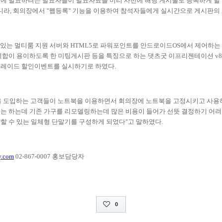
에 발표하려는 발표자들이 발표자료를 미리 사전에 해당 게시물로 등록하게 할
니라
,
회의장에서
"
웹등록
"
기능을 이용하여 참석자들에게 실시간으로 게시판의 
 있는 멀티룸 지원 서버와
HTML5
로 파워포인트를 안드로이드
OS
에서 제어하는
취합이 용이하도록 한 미팅게시판 등을 특징으로 하는 댓츠굿 이프리젠테이션
v8
그레이드 할인이벤트를 실시하기로 하였다
.
도입하는 고객들이 노트북을 이용하면서 회의장에 노트북을 고정시키고 사용하
는 하는데 기존 가구를 리모델링하는데 많은 비용이 들어가 선뜻 결정하기 어
할 수 있는 일체형 단말기를 구성하게 되었다
"
고 말하였다
.
y.com
02-867-0007
홍보담당자
0