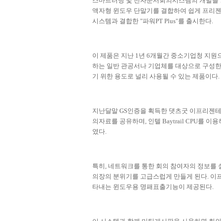
스마트러닝 및 전자문서회의시스템의 개발을
액자형 윈도우 단말기를 결합하여 쉽게 프리젠
시스템과 결합한
"
파워
PT Plus"
를 출시한다
.
이 제품은 지난
1
년
6
개월간 중소기업청 지원
하는 일반 관공서나 기업체를 대상으로 구성
기 위한 용도로 널리 사용될 수 있는 제품이다
.
지난달말
GS
인증을 획득한 댓츠굿 이프리젠
의자료를 공유하며
,
인텔
Baytrail CPU
를 이용
였다
.
특히
,
네트워크를 통한 회의 참여자의 정보를 
의장의 분위기를 고급스럽게 만들게 된다
.
이
타내는 윈도우용 명패표출기능이 제공된다
.