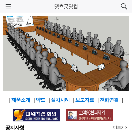
로그인 하세요
댓츠굿닷컴
홈
주요제품
기타제품
웹서비스
고객센터
설치사례
|
제품소개
|
약도
|
설치사례
|
보도자료
|
전화연결
|
회사소개
공지사항
더보기