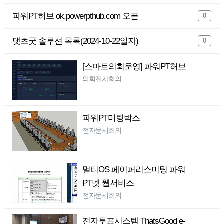
파워PT허브 ok.powerpthub.com 오픈
0
댓츠굿 솔루션 목록(2024-10-22일자)
0
[스마트의회운영] 파워PT허브
의회전자회의
파워PT미팅박스
전자문서회의
멀티OS 페이퍼리스미팅 파워
PT넷 웹서비스
전자문서회의
회원가입
로그인
전자투표시스템 ThatsGood e-