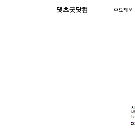
댓츠굿닷컴
주요제품