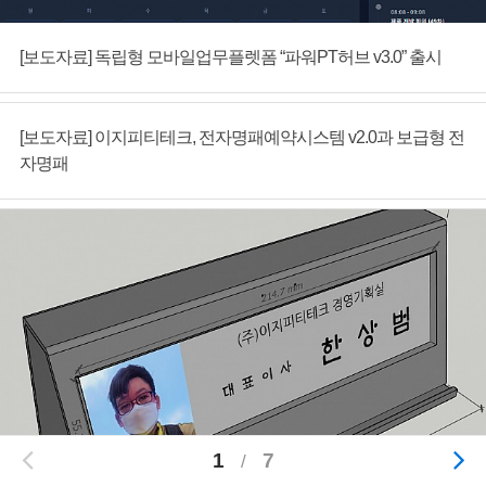
고객문의
[보도자료] 독립형 모바일업무플렛폼 “파워PT허브 v3.0” 출시
자료실
[보도자료] 이지피티테크, 전자명패예약시스템 v2.0과 보급형 전
이용약관
자명패
설치사례
회사소개
1
7
/
회원가입
로그인