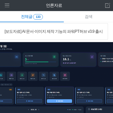
로그인 하세요
언론자료
새 알림
전체글
검색
홈
내 알림을 확인하기 위해서는 로그인이 필요합
133
니다.
주요제품
[보도자료] AI 문서·이미지 제작 기능의 파워PT허브 v3.9 출시
로그인 하기
기타제품
웹서비스
고객센터
공지사항
언론자료
영상메뉴얼
자주묻는질문