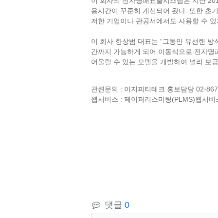
20
이 회사의 전자명패표출시스템은 지난
.
용시간이 꾸준히 개선되어 왔다
또한 초
저한 기업이나 관공서에서도 사용할 수 
“
이 회사 한상범 대표는
그동안 유선랜 방
간까지 가능하게 되어 이동식으로 전자명
어울릴 수 있는 모델을 개발하여 널리 보
:
02-867
관련문의
이지피티테크 홍보담당
:
(PLMS)
웹서비스
페이퍼리스미팅
웹서비
댓글
0