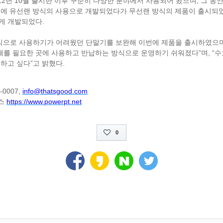
12
10
,
년
월 출시한 이후 꾸준히 다양한 분야에서 사용되어 왔으며
그 동
기에 유선랜 방식의 사용으로 개발되었다가 무선랜 방식의 제품이 출시되
.
있게 개발되었다
식으로 사용하기가 어려웠던 단말기를 보완해 이번에 제품을 출시하였으
”
, “
패를 필요한 곳에 사용하고 반납하는 방식으로 운영하기 쉬워졌다
며
수
”
.
급하고 싶다
고 밝혔다
-0007,
info@thatsgood.com
https://www.powerpt.net
스
0