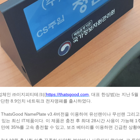
((
https://thatsgood.com
,
)
5
 업체인
㈜
이지피티테크
대표 한상범
는 지난
월
8.9
.
간단한
인치 네트워크 전자명패를 출시하였다
ThatsGood NamePlate v3.4
는
버전을 이용하여 유선랜이나 무선랜 그리고
IT
.
28
1
수 있는 최신
제품이다
이 제품은 충전 후 최대
시간 사용이 가능해
35%
,
 만에
를 고속 충전할 수 있고
보조 베터리를 이용하면 긴급한 상황에