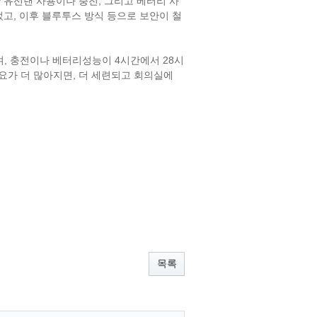
,
안 유선랜 사용이나 충전
그리고 베터리 사
,
었고
이후 블루투스 방식 등으로 보안이 철
,
4
28
며
충전이나 베터리성능이
시간에서
시
,
요가 더 많아지면
더 세련되고 회의실에
목록