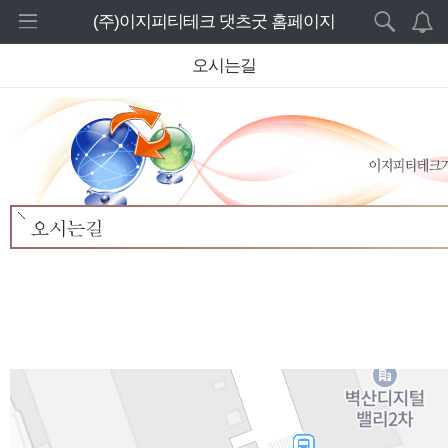
로그인 하세요
(주)이지피티테크 댓츠굿 홈페이지
새 알림
./layouts/rc-starter//_images/top_img.jpg
오시는길
홈
내 알림을 확인하기 위해서는 로그인이 필요합
니다.
주요제품
로그인 하기
기타제품
웹서비스
고객센터
설치사례
회사소개
CEO인사말
회사연혁