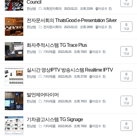
Council
댓글
한상범
의회전자회의
2023.02.21
조회 2299
좋아요 0
기타제품
전자문서회의 ThatsGood e-Presentation Silver
0
웹서비스
한상범
전자문서회의
2023.02.21
조회 2890
좋아요 0
댓글
고객센터
화자추적시스템 TG Trace Plus
0
한상범
기타제품
2022.08.25
조회 7683
좋아요 0
댓글
설치사례
실시간 영상IPTV 방송시스템 Realtime IPTV
회사소개
0
한상범
기타제품
2022.08.25
조회 2738
좋아요 0
댓글
발언제어타이머
0
한상범
기타제품
2022.08.25
조회 7653
좋아요 0
댓글
기차광고시스템 TG Signage
0
한상범
기타제품
2022.08.25
조회 7682
좋아요 0
댓글
회원가입
로그인