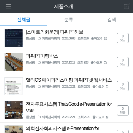
로그인 하세요
제품소개
새 알림
전체글
분류
검색
홈
내 알림을 확인하기 위해서는 로그인이 필요합
니다.
[스마트의회운영] 파워PT허브
주요제품
0
한상범
의회전자회의
2026.06.03
조회 250
좋아요 0
로그인 하기
댓글
파워PT허브
파워PT미팅박스
0
전자문서회의
한상범
전자문서회의
2024.12.11
조회 928
좋아요 0
댓글
의회전자회의
멀티OS 페이퍼리스미팅 파워PT넷 웹서비스
0
한상범
전자문서회의
2023.02.21
조회 2333
좋아요 0
댓글
전자투표회의
전자명패표출
전자투표시스템 ThatsGood e-Presentation for
0
Vote
댓글
재부재표출
한상범
의회전자회의
2023.02.21
조회 2270
좋아요 0
의회전자회의시스템 e-Presentation for
원격화상회의
0