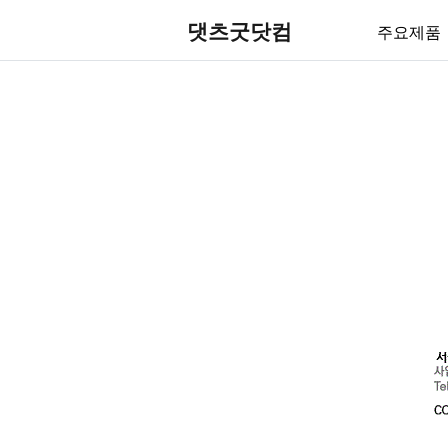
댓츠굿닷컴
주요제품