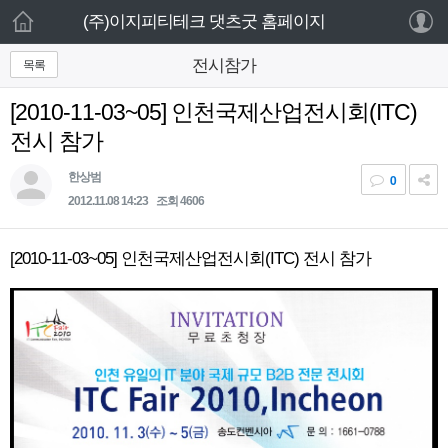
로그인 하세요
(주)이지피티테크 댓츠굿 홈페이지
새 알림
목록
전시참가
홈
내 알림을 확인하기 위해서는 로그인이 필요합
니다.
[2010-11-03~05] 인천국제산업전시회(ITC)
주요제품
로그인 하기
전시 참가
기타제품
한상범
0
2012.11.08 14:23
조회 4606
웹서비스
고객센터
[2010-11-03~05] 인천국제산업전시회(ITC) 전시 참가
설치사례
회사소개